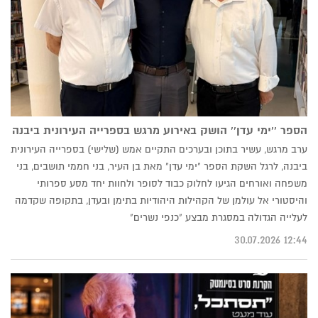
הספר ''ימי עדן'' הושק באירוע מרגש בספרייה העירונית ביבנה
ערב מרגש, עשיר בתוכן ובערכים התקיים אמש (שלישי) בספרייה העירונית
ביבנה, לרגל השקת הספר "ימי עדן" מאת בן העיר, בני חממי תושבים, בני
משפחה ואורחים הגיעו לחלוק כבוד לסופר ולחוות יחד מסע ספרותי
והיסטורי אל עולמן של הקהילות היהודיות בתימן ובעדן, בתקופה שקדמה
לעלייה הגדולה במסגרת מבצע "כנפי נשרים"
12:44 30.07.2026