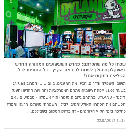
שכחו כל מה שהכרתם: פארק השעשועים המקורה החדש
באשקלון שהולך לשנות לכם את הקיץ - כל החוויות לכל
הגילאים במקום אחד!
תושבי השפלה והדרום, הכינו את המזגנים: ביום שישי הקרוב (24.7.26)
בשעה 12:00, ייפתח רשמית מתחם האטרקציות והחוויות החדש והענקי
'דילנד - DYLAND' במתחם גלובוס סנטר (חוף אשקלון - מבקיעים). אם
חפשתם את הפתרון האולטימטיבי לבילוי משפחתי מושלם, מרענן וממוזג
כהלכה בימי הקיץ הלוהטים - זה בדיוק המקום בשבילכם....
15:18 22.07.2026