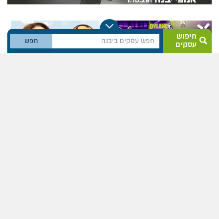
חיפוש
עסקים
1
2
...
141
142
143
כללי