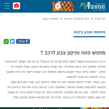
דף הבית
רכב תחבורה ונהיגה
פחחות וצבע
פחחות וצבע ביבנה
שתף
מחפש פחח ותיקון צבע לרכב ?
הרכב נפגע והפח נמעך? המצב הולך מהפח אל הפחת? זה לא סוף העולם. לשירותכם
שירותי פחחות רכב ביבנה ובסביבה. אם ישאלו אתכם מה המצב תוכלו להשיב חד
וחלק - המצב פחח. בעלי מקצוע בתחום פחחות רכב ישמחו ליישר את הפח שנמעך
ברכב ולהשיב את מצבו לקדמותו.
כאן, באתר, תוכלו לחפש ולמצוא חיש קל מוסך פחחות רכב, שבו יינתן לכם מענה
מקצועי לשביעות רצונכם המלאה. כשהמצב הפיך (פגיעה בפח היא ודאי הפיכה) אין
סיבה לדאגה. אגב, גם אם המכונית, למזלכם הטוב, לא עברה תאונה והיא רק מעוכה
פה ושם, במוסך לפחחות רכב ביבנה יחזירו לה את המראה הטבעי והתקין שלה.