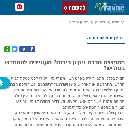
דף הבית
בית וגן
ניקיון ופוליש
ניקיון ופוליש ביבנה
שתף
מחפשים חברת ניקיון ביבנה? מעוניינים להתחדש
בפוליש?
הבית בכלל ואתם, דייריו בפרט משוועים לניקיון יסודי לפני כניסה לבית
ssible
החדש (תתחדשו) או לאחר שיפוצו ושדרוגו? לרשותכם ולשירותכם חברות
ניקיון ופוליש ביבנה. אתם מוזמנים להתוודע אל החברות השונות ואל
השירותים המקצועיים שלהם. יש פינות בבית, חלקן גלויות לעין וחלקן
סמויות ממנה, אשר רק אנשי מקצוע העובדים בחברות ניקיון ופוליש
מצוידים במכשור המתאים כדי לנקותם.
יתרונן של חברות ניקיון ופוליש הוא, בין השאר, בשימושן בחומרי ניקוי
איכותיים ובטיחותיים בלבד ובעיקר בהתאמה מיטבית של חומר הניקוי
לסוג החומר שממנו עשוי הרהיט או כל פריט אחר שיש לנקותו. אתם