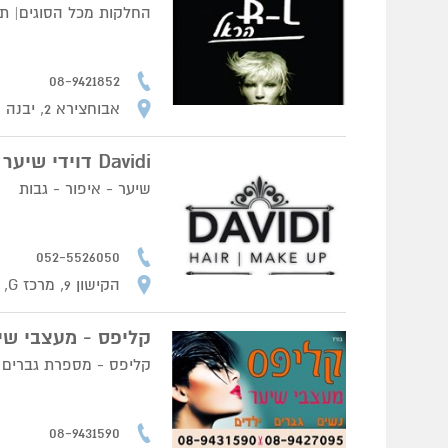
החלקות מכל הסוגים| תס
08-9421852
אבוחצירא 2, יבנה
Davidi דוידי שיער ואיפור
שיער - איפור - גבות
052-5526050
הקישון 9, מרכז G, יבנה
קליפס - מעצבי שיע
קליפס - מספרת גברים /
08-9431590