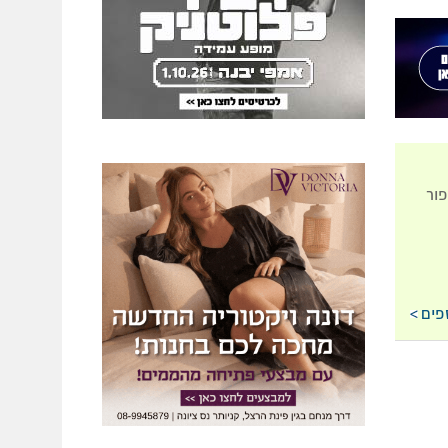
פור
פים