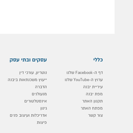
כללי
עסקים ובתי עסק
דף ה-Facebook שלנו
נוטריון, עורכי דין
ערוץ ה-YouTube שלנו
ייעוץ משכנתאות ביבנה
עיריית יבנה
הדברה
מפת יבנה
מנעולנים
תקנון האתר
אינסטלטורים
מפתח האתר
גינון
צור קשר
אדריכלות ועיצוב פנים
פיצות