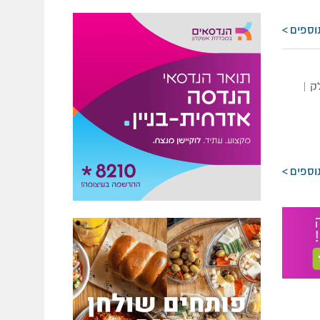
וספים
ק |
וספים