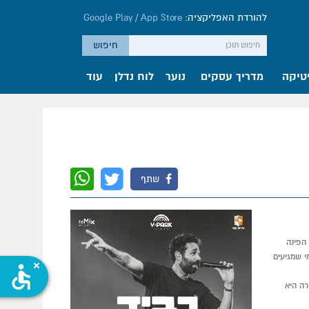
להורדת האפליקציה:
App Store
/
Google Play
טיקה
מדריך עסקים
נוער
לוח נדלן
עוד
שתף
הפינה
י שמגיעים
accessible
רה היא