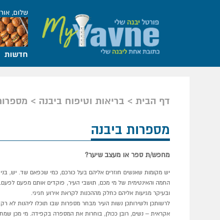
שלום, אור
חדשות
דף הבית
בריאות וטיפוח ביבנה
מספרות
מספרות ביבנה
מחפש/ת ספר או מעצב שיער?
יש מקומות שאנשים חוזרים אליהם בעל כורכם, כמי שכפאם שד. יש, בני
החמה והאינטימית של מי מכם, תושבי העיר, פוקדים אותם מפעם לפעם.
ובעיקר מגיעות אליהם כחלק מההכנות לקראת אירוע חגיגי.
לרשותכן ולשירותכן נשות העיר מבחר מספרות שבו תוכלו ליהנות לא ר
אקראית – נשים, רובן ככולן, בוחרות את המספרה בקפידה. מי מכן שמ