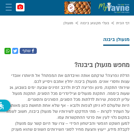
דף הבית
בעלי מקצוע ביבנה
מנעולן
מנעולן ביבנה
שתף
מחפש מנעולן ביבנה?
הדלת נפרצה? טרקתם אותה ואיבדתם את המפתח? אל תיוותרו אובדי
עצות וחסרי אונים. מנעולן ביבנה יחלץ אתכם ויסייע לכם.
שירותי התקנה, מיגון ופריצה לבית ולרכב זמינים שבעה ימים בשבוע, 24
שעות ביממה. התקנת מנעולים וצילינדרים מכל הסוגים, התקנת מנעול
עליון לכספת, שירות לדלתות מכל הסוגים, הסורגים והסוגרים.
ssible
היות שלעולם לא ניתן לצפות ולנבא - אף שלא אחת תחושת בטן מאותתת
על העתיד לקרות – מתי תזדקקו לשירותיו של מנעולן ביבנה, חשוב לשמור
במקום גלוי לעין את פרטי ההתקשרות עמו.
למען השקט הנפשי והביטחון הפיזי – צרו עוד היום קשר עם מנעולן
לקבלת מידע, ייעוץ והצעת מחיר לסוגי השירותים השונים שהוא מעניק