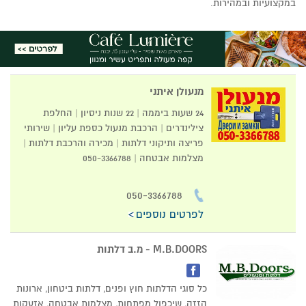
במקצועיות ובמהירות.
מנעולן איתני
24 שעות ביממה | 22 שנות ניסיון | החלפת
צילינדרים | הרכבת מנעול כספת עליון | שירותי
פריצה ותיקוני דלתות | מכירה והרכבת דלתות |
מצלמות אבטחה | 050-3366788
050-3366788
לפרטים נוספים
M.B.DOORS - מ.ב דלתות
כל סוגי הדלתות חוץ ופנים, דלתות ביטחון, ארונות
הזזה, שיכפול מפתחות, מצלמות אבטחה, אזעקות