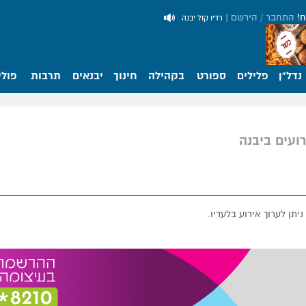
ח!
התחבר / הירשם
|
רדיו קול יבנה
נדל"ן
פלילים
ספורט
בקהילה
חינוך
יבנאים
תרבות
פולי
ועים ביבנה
תן לערוך אירוע בלעדיו.