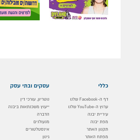
כללי
עסקים ובתי עסק
דף ה-Facebook שלנו
נוטריון, עורכי דין
ערוץ ה-YouTube שלנו
ייעוץ משכנתאות ביבנה
עיריית יבנה
הדברה
מפת יבנה
מנעולנים
תקנון האתר
אינסטלטורים
מפתח האתר
גינון