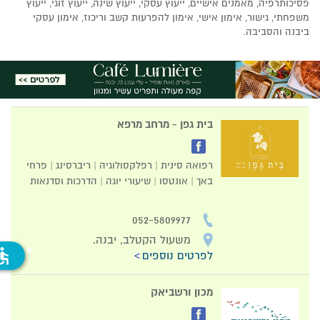
פסיכותרפיה, מאמנים אישיים, ייעוץ עסקי, ייעוץ שינה, ייעוץ זוגי, ייעוץ
משפחתי, גישור, אימון אישי, אימון להפרעות קשב וריכוז, אימון עסקי
ביבנה והסביבה.
בית גפן - מרחב מרפא
רפואה סינית | רפלקסולוגיה | ריברסינג | פרחי
באך | אונטסו | שיעורי יוגה | הדרכות וסדנאות
052-5809977
משעול הקטלב, יבנה.
ssible
לפרטים נוספים
מכון ורשביאק