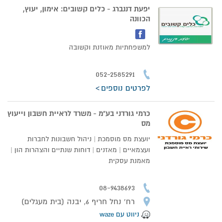
יפעת דננברג - כלים קשובים: אימון, יעוץ,
הכוונה
למשפחתיות מאוזנת וקשובה
052-2585291
לפרטים נוספים
כרמי גורדני בע”מ - משרד לראיית חשבון וייעוץ
מס
יועצת מס מוסמכת | ניהול חשבונות לחברות
ועצמאיים | מאזנים | דוחות שנתיים והצהרות הון |
מאמנת עסקית
08-9438693
רח' נחל חריף 6, יבנה (בית מעגלים)
ניווט עם waze