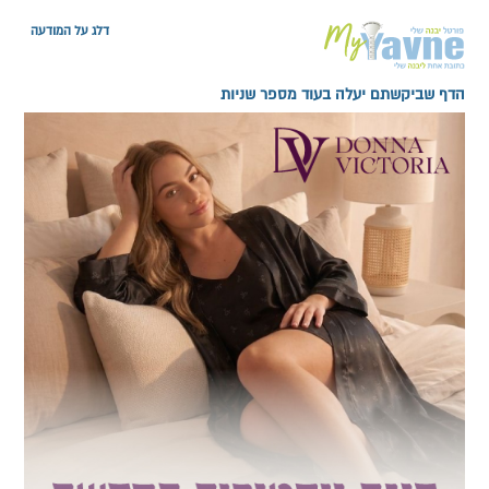
דלג על המודעה
הדף שביקשתם יעלה בעוד מספר שניות
דף הבית
ספורט ביבנה
מאמאנט יבנה: למען משפחות מעוטי היכולת
שתף
מאמאנט יבנה: למען משפחות מעוטי היכולת
|
15:05 17.03.2016
מערכת האתר
ליגת האמהות בכדורשת התארחה השבוע במתנ"ס
ליפקין-שחק לצורך הכנת משלוחי-מנות למשפחות נזקקות
בעיר