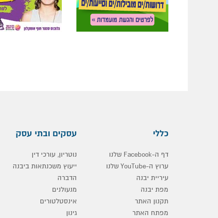
כללי
עסקים ובתי עסק
דף ה-Facebook שלנו
נוטריון, עורכי דין
ערוץ ה-YouTube שלנו
ייעוץ משכנתאות ביבנה
עיריית יבנה
הדברה
מפת יבנה
מנעולנים
תקנון האתר
אינסטלטורים
מפתח האתר
גינון