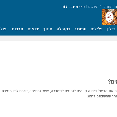
ח!
התחבר / הירשם
|
רדיו קול יבנה
נדל"ן
פלילים
ספורט
בקהילה
חינוך
יבנאים
תרבות
פולי
ים?
את הבית? ביבנה קיימים לופטים להשכרה, אשר זמינים עבורכם לכל מסיבת י
אחר שחשבתם לחגוג.