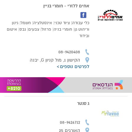
אחים ללזרי - חומרי בניין
כלי עבודה| ציוד טכני| אינסטלציה| חשמל| גינון
וריהוט גן| חומרי בניה| פרזול| צבעים| גבס| איטום
ובידוד
08-9420408
הקישון 1, מול קניון G, יבנה
לפרטים נוספים
ג סנטר
08-9426712
האורגים 25