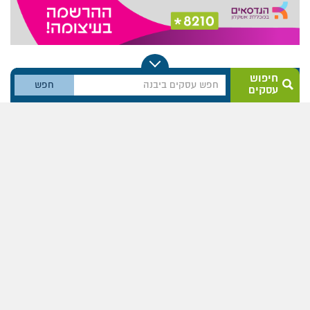
חיפוש
עסקים
1
2
...
213
214
215