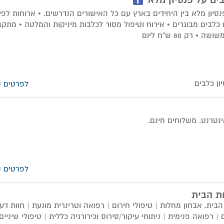
ים על פנסיון מלא
סיון מלא בין היחידים בארץ עם כל האישורים הנדרשים. • ארוחות לפי
 כלבים מבוגרים • אירוח וטיפול מסור לכלבות מיניקות והמלטה • מתק
 רק 80 ש"ח ליום
ון כלבים
לפרטים נ
נטרנט. משלוחים חינם.
לפרטים נ
ת הבית
בית. אבחון מחלות | טיפולי חירום | רפואה וטרינרית מונעת | חוות דע
| רפואה פנימית | ניתוחי עיקור/סירוס וכירורגיה כללית | טיפולי שיניים 