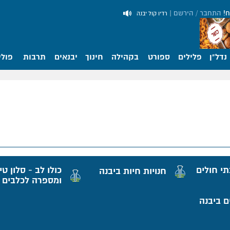
ח!
התחבר / הירשם
|
רדיו קול יבנה
נדל"ן
פלילים
ספורט
בקהילה
חינוך
יבנאים
תרבות
פולי
תי חולים
כולו לב - סלון טי
חנויות חיות ביבנה
ומספרה לכלבים
ם ביבנה