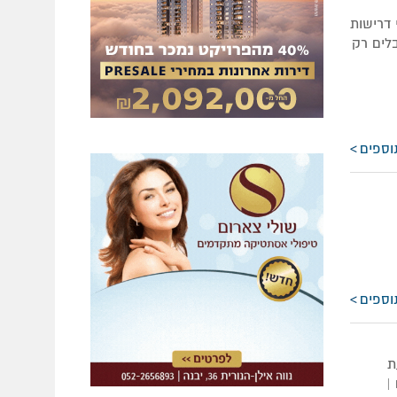
 דרישות
בלים רק
וספים
וספים
ת
|