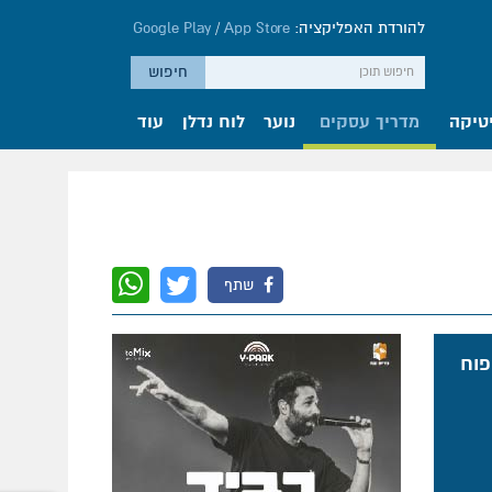
להורדת האפליקציה:
App Store
/
Google Play
טיקה
מדריך עסקים
נוער
לוח נדלן
עוד
שתף
פוח