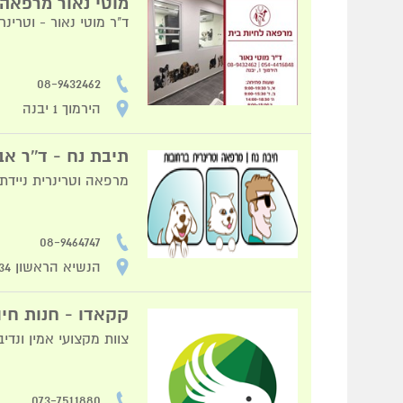
מוטי נאור מרפאה 
ד"ר מוטי נאור - וטרינ
08-9432462
הירמוך 1 יבנה
תיבת נח - ד''ר אבי
מרפאה וטרינרית ניידת 
08-9464747
הנשיא הראשון 34, רחובות
קקאדו - חנות חיו
צוות מקצועי אמין ונדיב