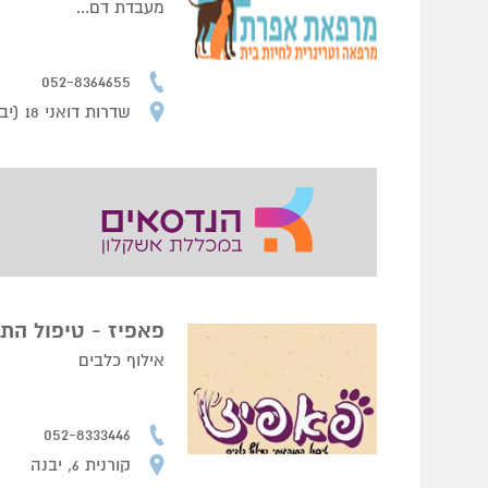
מעבדת דם...
052-8364655
שדרות דואני 18 (יבנה סנטר), יבנה.
פאפיז - טיפול התנ
אילוף כלבים
052-8333446
קורנית 6, יבנה