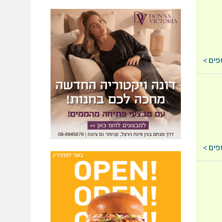
פים
פים