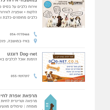
במושבה-אירוח כלב
אירוח כלבים על בסיס פנ
הלקוח • אופציה לאירוח
כלבים מחוסנים-כלבת ומשושה •
054-9770466
בוויז-במושבה, פנסי
Dog-net דוגנט
הזמנת אוכל לכלבים באי
055-9197197
מרפאת אפרת לחיו
מרפאה וטרינרית לחיות ה
מומחה | טיפולים מונעים 