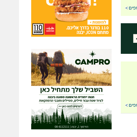
פים
פים