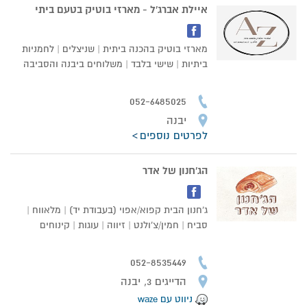
איילת אברג'ל - מארזי בוטיק בטעם ביתי
מארזי בוטיק בהכנה ביתית | שניצלים | לחמניות
ביתיות | שישי בלבד | משלוחים ביבנה והסביבה
052-6485025
יבנה
לפרטים נוספים
הג'חנון של אדר
ג'חנון הבית קפוא/אפוי (בעבודת יד) | מלאווח |
סביח | חמין/צ'ולנט | זיווה | עוגות | קינוחים
052-8535449
הדייגים 3, יבנה
ניווט עם waze