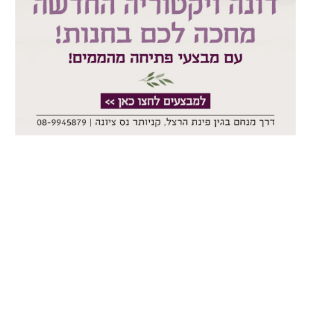
כחודש וחצי, נמכרו כבר 21 דירות בפרויקט 'אלמוג יבנה', במסגרת
הפריסייל. שווי העסקאות עומד על 36 מיליון שקלים. כך למשל
דירת 4 חדרים בשטח של 100 מ"ר עם מרפסת שמש בשטח נוסף
של 12 מ"ר בקומה ה-12 נמכרה ב-1,663,000 ₪ ודירת 5 דירת
בשטח של 131 מ"ר עם מרפסת בשטח של 17 מ"ר בקומה ה-17
נמכרה ב-1,920,000 ₪.
פרויקט 'ALMOG YAVNE' נבנה במסגרת פרויקט בינוי פינוי וכולל
בניית 487 יח"ד ברחוב החרמון 12-26 בשכונת נאות-שזר יבנה,
במתחם בשטח של כ-13 דונם, שעליו בנויים כיום שלושה בניינים
טרומיים ותיקים בני 3-4 קומות, הכוללים 92 דירות בשטח ממוצע
של 70 מ"ר. במקומם של- 92 הדירות הקיימות בחמישה בניינים
חדשים, ייבנו ארבעה בניינים של 21 קומות, ובניין נוסף, שיתנשא
לגובה של 28 קומות.